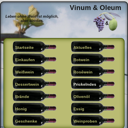
Vinum & Oleum
Leben ohne Wein ist möglich,
aber sinnlos.
Startseite
Aktuelles
Einkaufen
Rotwein
Weißwein
Roséwein
Dessertwein
Prickelndes
Brände
Olivenöl
Honig
Essig
Geschenke
Weinproben