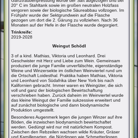
Ganztraubenpressung wurde der Saft abgezogen und bei
20° C im Stahltank sowie im großen neutralen Holzfass
vergoren sowie der biologische Säureabbau vollzogen. Im
Frühjahr wurde der Sektgrundwein auf die Flasche
gezogen um dort die 2. Gärung zu vollziehen. Nach 36
Monaten auf der Hefe in der Flasche wurde degorgiert.
Trinkreife:
2019-2028
Weingut Schödl
3 of a kind. Mathias, Viktoria und Leonhard. Drei
Geschwister mit Herz und Liebe zum Wein. Gemeinsam
produziert die junge Familie unverfälschte, eigenständige
Weine und Winzersekte im östlichen Weinviertel rund um
die Ortschaft Loidesthal. Praktika haben Mathias, Viktoria
und Leonhard von Südafrika über New York bis nach
Kalifornien gebracht. Immer waren es Weingüter, die sich
voll und ganz der biologischen Bewirtschaftung
verschrieben haben. Zurück daheim im Weinviertel wurde
das kleine Weingut der Familie sukzessive erweitert und
auf zunächst biologische und dann biodynamische
Produktion umgestellt.
Besonderes Augenmerk legen die jungen Winzer auf ihre
Böden, die inzwischen biodynamisch bewirtschaftet
werden. Gedüngt wird nur mit natürlichem Kompost.
Zwischen den Rebzeilen wachsen wilde Kräuter, Gräser
und Kamillenarten, die Nützlingen wie Schmetterlingen,